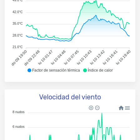
42.0°C
35.0°C
28.0°C
21.0°C
do 09 19:50
do 09 22:48
lu 10 01:47
lu 10 04:46
lu 10 07:45
lu 10 10:43
lu 10 13:42
lu 10 16:41
lu 10 19:40
Factor de sensación térmica
Índice de calor
Velocidad del viento
8 nudos
6 nudos