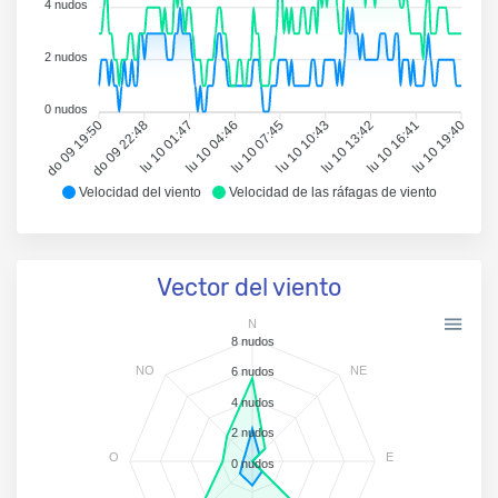
4 nudos
2 nudos
0 nudos
do 09 19:50
do 09 22:48
lu 10 01:47
lu 10 04:46
lu 10 07:45
lu 10 10:43
lu 10 13:42
lu 10 16:41
lu 10 19:40
Velocidad del viento
Velocidad de las ráfagas de viento
Vector del viento
N
8 nudos
NO
NE
6 nudos
4 nudos
2 nudos
O
E
0 nudos