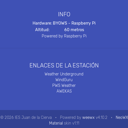
INFO
Hardware:
BYOWS - Raspberry Pi
Altitud:
60 metros
Powered by Raspberry Pi
ENLACES DE LA ESTACIÓN
Weather Underground
WindGuru
PWS Weather
AWEKAS
© 2026 IES Juan de la Cierva
•
Powered by
weewx
v4.10.2
•
NeoWX
Material
skin v1.11