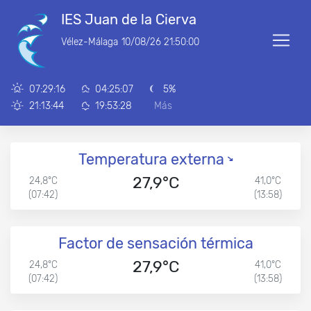
IES Juan de la Cierva
Vélez-Málaga
10/08/26 21:50:00
07:29:16
04:25:07
5%
21:13:44
19:53:28
Más
Temperatura externa
27,9°C
24,8°C
41,0°C
(07:42)
(13:58)
Factor de sensación térmica
27,9°C
24,8°C
41,0°C
(07:42)
(13:58)